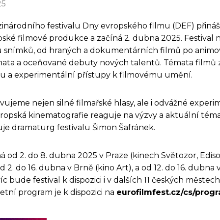
25
zinárodního festivalu Dny evropského filmu (DEF) přináš
pské filmové produkce a začíná 2. dubna 2025. Festival
u snímků, od hraných a dokumentárních filmů po animo
ata a oceňované debuty nových talentů. Témata filmů 
bu a experimentální přístupy k filmovému umění.
vujeme nejen silné filmařské hlasy, ale i odvážné experi
evropská kinematografie reaguje na výzvy a aktuální tém
uje dramaturg festivalu Šimon Šafránek.
ná od 2. do 8. dubna 2025 v Praze (kinech Světozor, Ediso
d 2. do 16. dubna v Brně (kino Art), a od 12. do 16. dubna 
íc bude festival k dispozici i v dalších 11 českých městech 
tní program je k dispozici na
eurofilmfest.cz/cs/prog