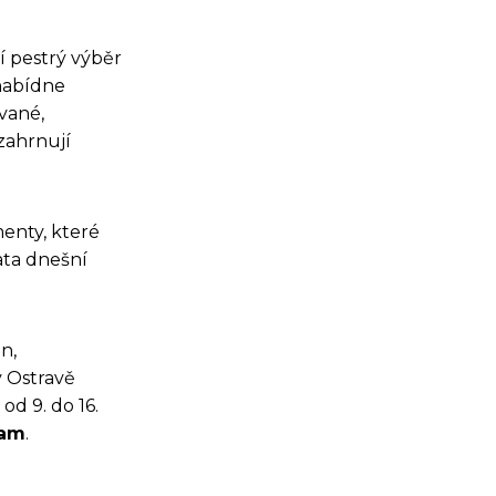
í pestrý výběr
 nabídne
vané,
zahrnují
menty, které
ata dnešní
n,
v Ostravě
od 9. do 16.
ram
.