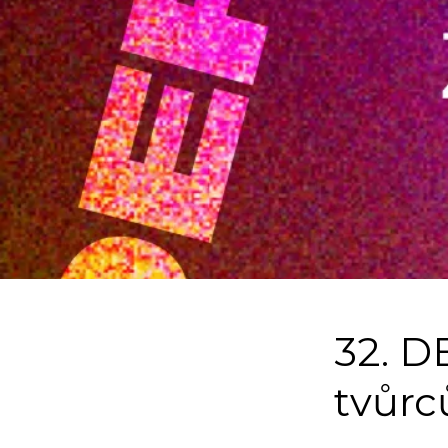
32. D
tvůrc