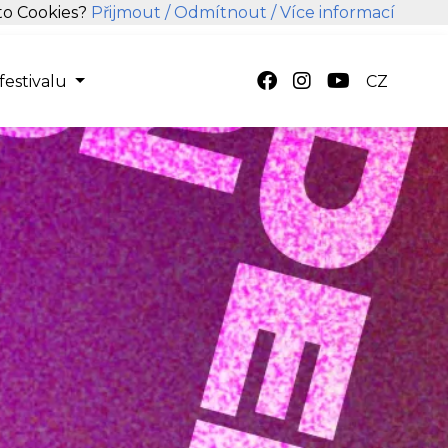
hto Cookies?
Přijmout
/ Odmítnout
/ Více informací
festivalu
CZ