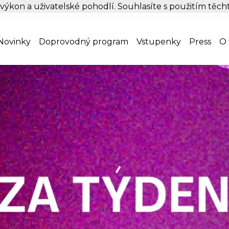
 výkon a uživatelské pohodlí. Souhlasíte s použitím těc
Novinky
Doprovodný program
Vstupenky
Press
O 