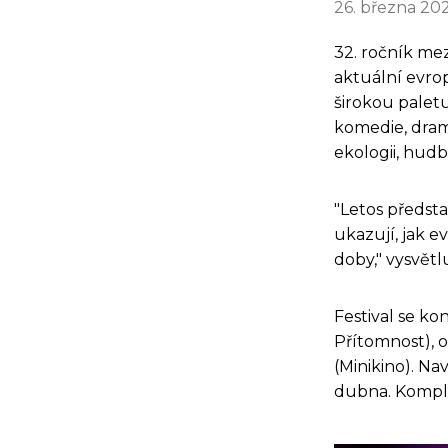
26. března 20
32. ročník me
aktuální evro
širokou palet
komedie, dram
ekologii, hud
"Letos předsta
ukazují, jak 
doby," vysvětl
Festival se ko
Přítomnost), o
(Minikino). Nav
dubna. Komple