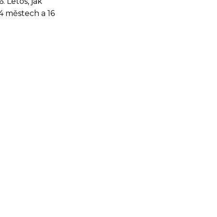
. Letos, jak
4 městech a 16