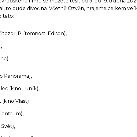
 evropského filmu se můžete těšit od 9. do 19. dubna 2026
ál, to bude divočina. Včetně Ozvěn, hrajeme celkem ve 1
 tato:
ětozor, Přítomnost, Edison),
,
ino).
no Panorama),
ec (kino Luník),
(kino Vlast)
 Centrum),
 Svět),