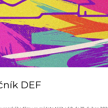
očník DEF