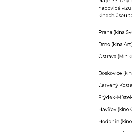
Na již 33. Dny
napovídá vizu
kinech. Jsou to
Praha (kina Sv
Brno (kina Art)
Ostrava (Minik
Boskovice (ki
Červený Kostel
Frýdek-Místek 
Havířov (kino
Hodonín (kino