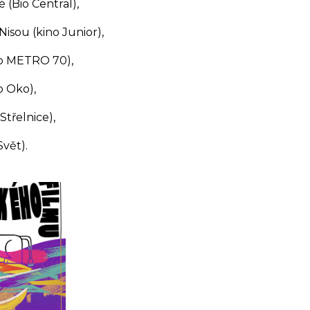
 (Bio Central),
isou (kino Junior),
no METRO 70),
 Oko),
Střelnice),
vět).