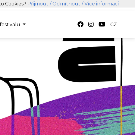
hto Cookies?
Přijmout
/ Odmítnout
/ Více informací
festivalu
CZ