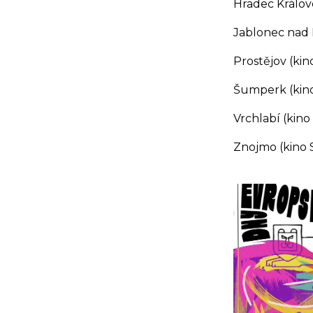
Hradec Králové
Jablonec nad N
Prostějov (ki
Šumperk (kino
Vrchlabí (kino 
Znojmo (kino S