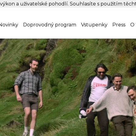
 výkon a uživatelské pohodlí. Souhlasíte s použitím těc
Novinky
Doprovodný program
Vstupenky
Press
O 