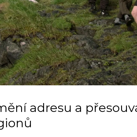
ění adresu a přesouv
gionů