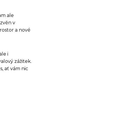
am ale
ozvěn v
prostor a nové
le i
alový zážitek.
, ať vám nic