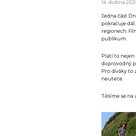
14. dubna 202
Jedna část Dn
pokračuje dál.
regionech. Film
publikum.
Platí to neje
doprovodný pro
Pro diváky to 
neuteče.
Těšíme se na v