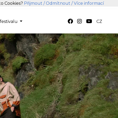
hto Cookies?
Přijmout
/ Odmítnout
/ Více informací
festivalu
CZ