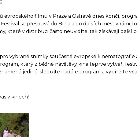
6
ů evropského filmu v Praze a Ostravě dnes končí, progr
 Festival se přesouvá do Brna a do dalších měst v rámci 
y, které v distribuci často neuvidíte, tak získávají další 
n pro vybrané snímky současné evropské kinematografie a
gram, který z běžné návštěvy kina teprve vytváří festiv
znamená jediné: sledujte nadále program a vybírejte včas
ás v kinech!