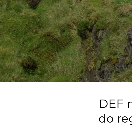
DEF m
do re