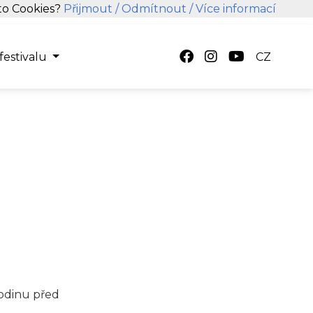
hto Cookies?
Přijmout
/ Odmítnout
/ Více informací
festivalu
CZ
hodinu před