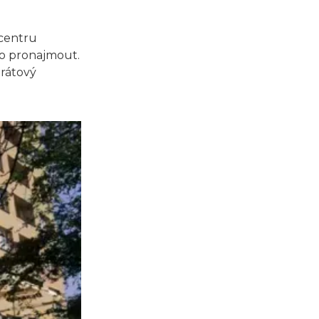
 centru
no pronajmout.
drátový