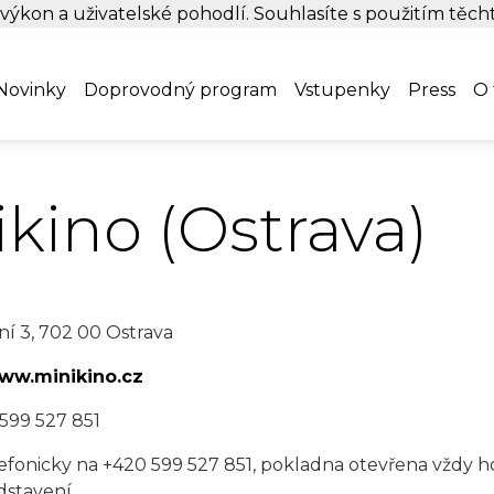
 výkon a uživatelské pohodlí. Souhlasíte s použitím těc
Novinky
Doprovodný program
Vstupenky
Press
O 
kino (Ostrava)
ní 3, 702 00 Ostrava
www.minikino.cz
599 527 851
efonicky na +420 599 527 851, pokladna otevřena vždy 
stavení.