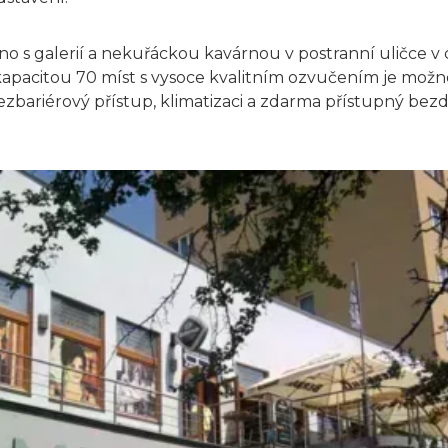
no s galerií a nekuřáckou kavárnou v postranní uličce v
s kapacitou 70 míst s vysoce kvalitním ozvučením je mož
ezbariérový přístup, klimatizaci a zdarma přístupný bez