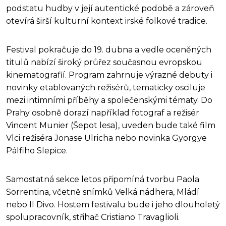
podstatu hudby v její autentické podobě a zároveň
otevírá širší kulturní kontext irské folkové tradice.
Festival pokračuje do 19. dubna a vedle oceněných
titulů nabízí široký průřez současnou evropskou
kinematografií. Program zahrnuje výrazné debuty i
novinky etablovaných režisérů, tematicky osciluje
mezi intimními příběhy a společenskými tématy. Do
Prahy osobně dorazí například fotograf a režisér
Vincent Munier (Šepot lesa), uveden bude také film
Vlci režiséra Jonase Ulricha nebo novinka Györgye
Pálfiho Slepice.
Samostatná sekce letos připomíná tvorbu Paola
Sorrentina, včetně snímků Velká nádhera, Mládí
nebo Il Divo. Hostem festivalu bude i jeho dlouholetý
spolupracovník, střihač Cristiano Travaglioli.