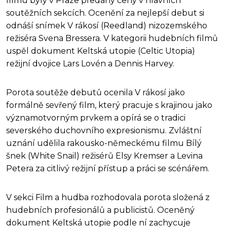
filmu byly v Praze předány ceny v hlavních
soutěžních sekcích. Ocenění za nejlepší debut si
odnáší snímek V rákosí (Reedland) nizozemského
režiséra Svena Bressera. V kategorii hudebních filmů
uspěl dokument Keltská utopie (Celtic Utopia)
režijní dvojice Lars Lovén a Dennis Harvey.
Porota soutěže debutů ocenila V rákosí jako
formálně sevřený film, který pracuje s krajinou jako
významotvorným prvkem a opírá se o tradici
severského duchovního expresionismu. Zvláštní
uznání udělila rakousko-německému filmu Bílý
šnek (White Snail) režisérů Elsy Kremser a Levina
Petera za citlivý režijní přístup a práci se scénářem.
V sekci Film a hudba rozhodovala porota složená z
hudebních profesionálů a publicistů. Oceněný
dokument Keltská utopie podle ní zachycuje