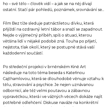
ho – své tělo – člověk vidí – a jak se na něj dívají
ostatní. Stačí pár pohledů, poznámek, srovnávání se...
Film Bez tíže sleduje patnáctiletou dívku, která
přijíždí na ozdravný letní tábor a snaží se zapadnout.
Nejde o výjimečný příběh, spíš o situaci, kterou
většina lidí v nějaké podobě zná. Touha po přijetí,
nejistota, tlak okolí, který se postupně stává vaší
každodenní součástí.
Po středeční projekci v brněnském Kině Art
následuje na toto téma beseda s Kateřinou
Cajthamlovou, která se dlouhodobě věnuje vztahu k
tělu, stravování a psychice. Je nejen uznávanou
odbornicí, ale též velmi poutavou a zábavnou
vypravěčkou, která i ve vážných věcech dokáže najít
potřebné odlehčení. Diskuse naváže na konkrétní